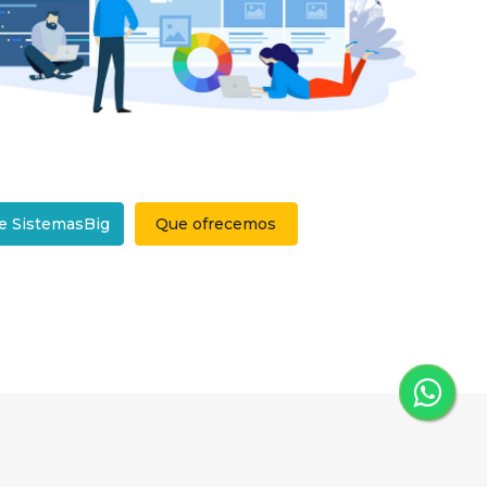
e SistemasBig
Que ofrecemos